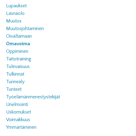
Lupaukset
Läsnäolo
Muutos
Muutosjohtaminen
Oivaltamaan
Omavoima
Oppiminen
Taitotraining
Tulevaisuus
Tulkinnat
Tunneäly
Tunteet
Työelämänmenestystekijät
Unelmointi
Uskomukset
Voimakkuus
Ymmärtäminen