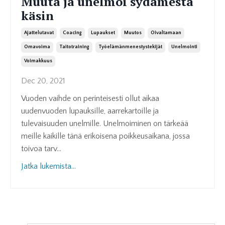
Muuta ja unelmoi sydämestä
käsin
Ajattelutavat
Coacing
Lupaukset
Muutos
Oivaltamaan
Omavoima
Taitotraining
Työelämänmenestystekijät
Unelmointi
Voimakkuus
Dec 20, 2021
Vuoden vaihde on perinteisesti ollut aikaa
uudenvuoden lupauksille, aarrekartoille ja
tulevaisuuden unelmille. Unelmoiminen on tärkeää
meille kaikille tänä erikoisena poikkeusaikana, jossa
toivoa tarv...
Jatka lukemista...