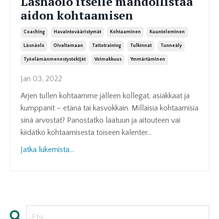
Läsnäolo itselle mahdollistaa
aidon kohtaamisen
Coaching
Havaintovääristymät
Kohtaaminen
Kuunteleminen
Läsnäolo
Oivaltamaan
Taitotraining
Tulkinnat
Tunneäly
Työelämänmenestystekijät
Voimakkuus
Ymmärtäminen
Jan 03, 2022
Arjen tullen kohtaamme jälleen kollegat, asiakkaat ja
kumppanit – etänä tai kasvokkain. Millaisia kohtaamisia
sinä arvostat? Panostatko laatuun ja aitouteen vai
kiidätkö kohtaamisesta toiseen kalenter...
Jatka lukemista...