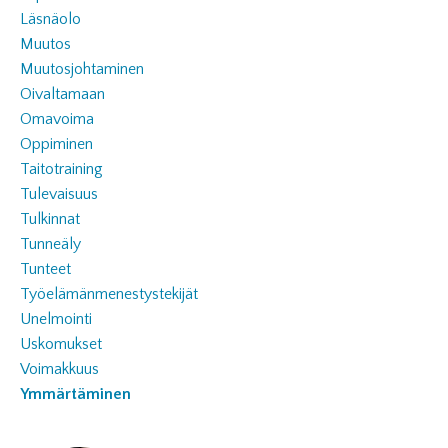
Läsnäolo
Muutos
Muutosjohtaminen
Oivaltamaan
Omavoima
Oppiminen
Taitotraining
Tulevaisuus
Tulkinnat
Tunneäly
Tunteet
Työelämänmenestystekijät
Unelmointi
Uskomukset
Voimakkuus
Ymmärtäminen